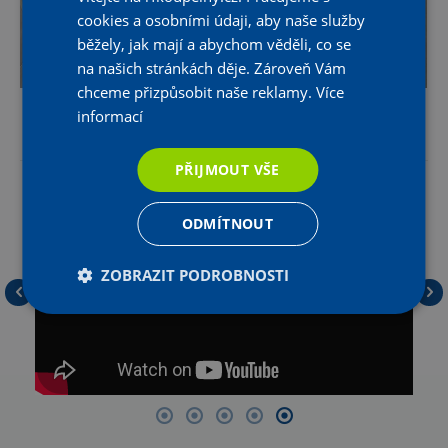
cookies a osobními údaji, aby naše služby
běžely, jak mají a abychom věděli, co se
na našich stránkách děje. Zároveň Vám
chceme přizpůsobit naše reklamy.
Více
informací
Zajímá vás, jak vypadá koupelna ve 3D? Podívejte se.
PŘIJMOUT VŠE
ODMÍTNOUT
ZOBRAZIT PODROBNOSTI