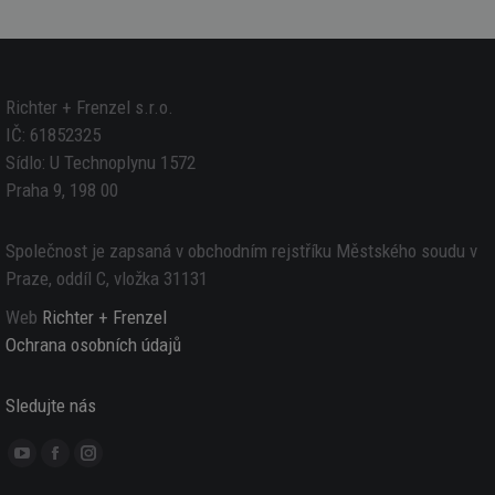
Richter + Frenzel s.r.o.
IČ: 61852325
Sídlo: U Technoplynu 1572
Praha 9, 198 00
Společnost je zapsaná v obchodním rejstříku Městského soudu v
Praze, oddíl C, vložka 31131
Web
Richter + Frenzel
Ochrana osobních údajů
Sledujte nás
YouTube
Facebook
Instagram